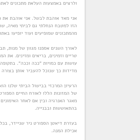
ולרצים באמצעות העלאת מתכונים לאתר
אני מאד אוהבת לבשל. אני אוהבת את ה
הזו למטבח הנחלתי גם לביתי מאיה, שה
מהמתכונים שמופיעים ועוד יופיעו באתר
לאורך השנים אספנו מגוון של מנות, תב
טריים וזמינים, בריאים ומזינים. את המ
עושות עם כמויות ״ככה וככה״. בתקופה 
מדידות כך שנוכל להעביר אותן בצורה ה
הרעיון המרכזי בבישול הביתי שלנו הו
של המזונות הללו לאורח החיים הספורטי
מאגר האנרגיה ובין אם לאחר האימונים 
בהתאוששות ובבנייה.
בעזרת דיאטן הספורט ניר שניידר, בכל 
אכילת המנה.