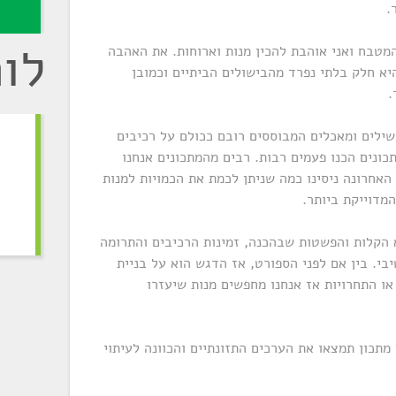
.
לו
מטבח ואני אוהבת להכין מנות וארוחות. את האהבה
יא חלק בלתי נפרד מהבישולים הביתיים וכמובן
.
שילים ומאכלים המבוססים רובם ככולם על רכיבים
תכונים הכנו פעמים רבות. רבים מהמתכונים אנחנו
האחרונה ניסינו כמה שניתן לכמת את הכמויות למנות
מדוייקת ביותר.
א הקלות והפשטות שבהכנה, זמינות הרכיבים והתרומה
בי. בין אם לפני הספורט, אז הדגש הוא על בניית
או התחרויות אז אנחנו מחפשים מנות שיעזרו
מתכון תמצאו את הערכים התזונתיים והכוונה לעיתוי