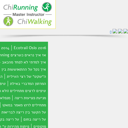
s 2014
Ecotrail Oslo 2016
אז איך נראים כשרצים Chi Running?
איך למדתי לא לפחד מהכאב 
איך נקל על ההתאוששות בין 
ה״שקט״ של רצי העילית
הכ
המרתון המדברי באילת
טיפי
טיפים לרצים מתחילים (ולא 
מניעת פציעות ריצה
מנפלאו
מתחילים לרוץ מאמר במאקו
על הקשר בין ריצה לבריאות 
על ריצה בחום
על ריצה בקו
פוקוסים
פיתוח מהירות ע״ ה