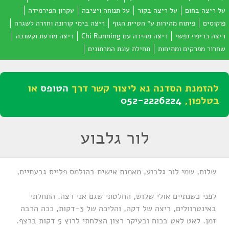
על ריצה בחום
על ריצה בקור
על תנוחה ויציבה
עקרון הפירמידה
פוקוסים
פיתוח מהירות ע״ הטיית הגוף
ריצה בימי קורונה וחזרה לשגרה
ריצה כריפוי נפשי
ריצה מהירה עם Chi Running
ריצה מודעת וקשובה
שחרור מפרקים ומתיחות
תחילת עונת המרתונים
להזמנת הסדנה נא ליצור קשר דרך
הטופס
או
בטלפון,
052-2226224
לור גלבוע
שלום, שמי לור גלבוע, מאמנת אישית בהולמס פלייס גבעתיים,
לפני כשנתיים אולי שלוש, החלטתי שגם אני רצה. התחלתי
באינטרוולים, ריצה של דקה, והליכה של 3-דקות, ככה הרבה
זמן. לאט לאט בכוח ובעיקר רצון הצלחתי לרוץ 5 דקות ברצף.