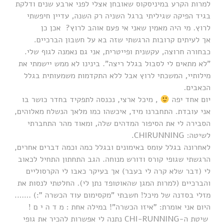
למרות הקרע במיניסקוס שאובחן אצלי לפני ארבע שנים ודלקת
בגיד הפיקה שגיליתי ברגל השניה רק השנה, עדיין חיפשתי
לרוץ. מי היה מאמין שאני אי פעם אוהב לרוץ? אכן כן
אך לעיתים קרובות הרגשתי שזה בא על חשבון הברכיים.
כבחורה חרוצה, עקשנית ופייטרית, אני גם נאמנה לגוף שלי.
"לא מתאים לי לסבול בגלל ריצה". בינינו לא ממש יישמתי את
מילותיי, המשכתי לרוץ אבל ללא התקדמות משמעותית בגלל
הכאבים.
יום אחד יפה
, מיכל ארצי, נכנסה לתפקיד בחדר כושר בו
אני עובדת. התחברנו מיד, איכשהו כמו מלאך הנשלח מאלוהים,
הסבירה לי את הסיפור המדהים שלה, ומאוד מהר התחברתי
לשיטה: CHIRUNNING.
לאחרונה בגלל עומס באימונים ובגלל כמה וכמה דברים אחרים,
הרגשתי שגופי קורס ודורש מנוחה. הגב התחתון התחיל לכאוב
לי (דבר שלא קרה לי בעבר) אך בעיקר כאבו לי הקרסוליים
והברכיים (למרות המגן שהאוטופד נתן לי). החלטתי לנסות את
מזלי בסדנה של מיכל! חשבתי "מקסימום עוד הכשרה ":) …….
היום אני אומרת: "איזו הכשרה"! במילה אחת : מ ד ה י ם !
שיטת ה-CHI-RUNNING נתנה לי אפשרות להכיר את גופי