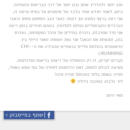
טוב יותר ולהדריך אותו נכון יותר אל דרך הבריאות והשלווה.
כיום, לאחר חודש אחד בלבד של אימונים על בסיס שיטה זו,
אני רצה ברצף כמעט 30 דקות: כאבי הגב התחתון פחתו וכאבי
הברכיים והקרסוליים נעלמו לחלוטין. כשהם חוזרים בזמן ריצה
אני מיד מתרכזת, נזכרת במילים של מיכל המקסימה, נעזרת
בהן, ומנצחת את הכאב! אני גאה ושמחה שאני הייתי בין
הראשונים בהולמס פלייס גבעתיים שהכירה את ה-CHI-
RUNNING:)
חברים יקרים, זו רק ההתחלה של ריצות בריאות ומדהימות.
מציעה לכולם לנסות, זאת הזדמנות לחוויה של גוף ונפש כאחד,
חוויה באמת בלתי נשכחת! תודה מיכל
לור גלבוע באהבה גדולה
מאי 2011
שתף בפייסבוק >