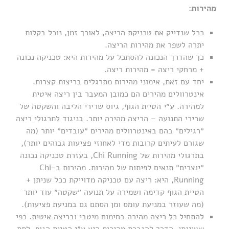
מהירות:
ככל שנדייק את טכניקת הריצה, לאורך זמן, נוכל בקלות
יתרה לשפר את מהירות הריצה.
כך שהדרך הנכונה להסתכל על מהירות היא: טכניקה נכונה
+ מרחקי ריצה = מהירות ריצה.
יחד עם זאת, אימוני מהירות מתרגלים בריצות קצרות.
אינטרוולים מהירים הם כמובן המעבר בין ריצה איטית
למהירה. ע״י הטיית הגוף, גיוס שרירי הליבה והשקטה של
שרירי התנועה – הריצה מהירה יותר. בניגוד לתרגולי ריצה
״רגילים״ בהם באינטרוולים מהירים ״עובדים״ יותר (מה
שגורם לעיתים קרובות מדי לאחוזי פציעות גבוהים יותר),
בתרגולי מהירות של Chi Running, בעזרת טכניקה נכונה
״יוצרים״ תנאים לפיתוח של מהירות. מהירות ב-Chi
Running, היא: ריצה עם טכניקה מדוייקת ככל שניתן +
הטיית הגוף קדימה ושמירה על תנועה ״שקטה״ עוד יותר
(מה שעוזר במניעת עומס ומן הסתם גם במניעת פציעות).
להתחיל כל ריצה מהירה בחימום מיטבי ובריצה איטית. כפי
שציינתי, הדרך להגברת מהירות היא ע״י הטיית הגוף, לתת