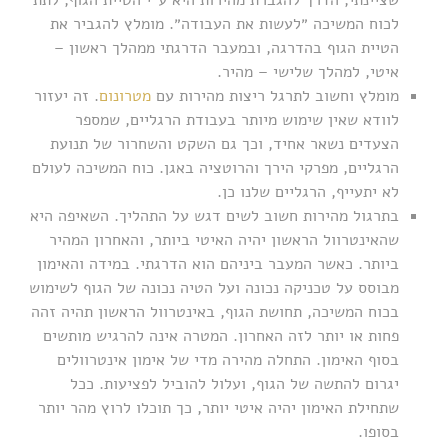
לכוח המשיכה ״לעשות את העבודה״. מומלץ להגביר את
הטיית הגוף בהדרגה, ובמעבר הדרגתי ממהלך ראשון –
איטי, למהלך שלישי – מהיר.
מומלץ וחשוב לתרגל ריצות מהירות עם
מטרונום
. זה יעזור
לוודא שאין שימוש מיותר בעבודת הרגליים, שמספר
הצעדים נשאר אחיד, וכך גם השקט והשחרור של תנועת
הרגליים, מפרקי הירך והרוטציה באגן. כוח המשיכה לעולם
לא יתעייף, הרגליים שלנו כן.
בתרגול מהירות חשוב לשים דגש על התהליך. השאיפה היא
שהאינטרוול הראשון יהיה האיטי ביותר, והאחרון המהיר
ביותר. כאשר המעבר ביניהם הוא הדרגתי. במידה והאימון
מבוסס על טכניקה נכונה ועל הטיה נכונה של הגוף לשימוש
בכוח המשיכה, תחושת הגוף, באינטרוול הראשון תהיה זהה
פחות או יותר לזה האחרון. המטרה אינה להרגיש מותשים
בסוף האימון. התחלה מהירה מדי של אימון אינטרוולים
יגרום להתשה של הגוף, ועלול להוביל לפציעות. ככל
שתחילת האימון יהיה איטי יותר, כך תוכלו לרוץ מהר יותר
בסופו.