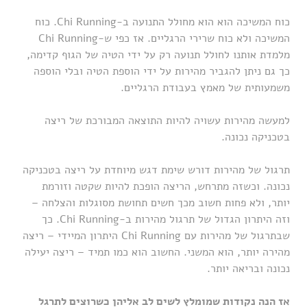
כוח המשיכה הוא הוא מחולל התנועה ב-Chi Running. כוח
המשיכה ולא כוח שרירי הרגליים. אז כפי ש-Chi Running
מלמדת אותנו לחולל תנועה רק על ידי הטיה של הגוף קדימה,
כך גם ניתן להגביר מהירות על ידי הוספת הטיה ובלי הוספה
משמעותית של מאמץ בעבודת הרגליים.
למעשה מהירות עשויה להיות התוצאה המבורכת של ריצה
בטכניקה נכונה.
תרגול של מהירות דורש שימת דגש מיוחדת על ריצה בטכניקה
נכונה. וכשזה מתרחש, הריצה הופכת להיות שקטה וזורמת
יותר, ולא פחות חשוב מכך חשים תחושת מסוגלות והצלחה –
וזה היתרון הגדול של תרגול מהירות ב-Chi Running. כך
שבתרגול של מהירות עם Chi Running היתרון המיידי – ריצה
מהירה יותר, הוא המשני. החשוב הוא כמו תמיד – ריצה יעילה
נכונה ובריאה יותר.
אז הנה נקודות שמומלץ לשים לב אליהן כשרוצים לתרגל