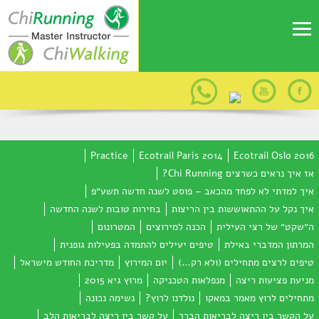
Practice
Ecotrail Paris 2014
Ecotrail Oslo 2016
אז איך נראים כשרצים Chi Running?
איך למדתי לא לפחד מהכאב – פוסט לשנה חדשה תשע״פ
איך נקל על ההתאוששות בין הריצות
בחירות טובות לשנה החדשה
ה״שקט״ של רצי העילית
הכנה למירוצים
המטרונום
המרתון המדברי באילת
טיפים יעילים להתמדה בפעילות גופנית
טיפים לרצים מתחילים (ולא רק…)
יום המירוץ
מדריכת החודש מישראל
מניעת פציעות ריצה
מנפלאות הטכניקה
מרוץ גיא 2015
מתחילים לרוץ מאמר במאקו
נולדנו לרוץ?
נשימה נכונה
על הקשר בין ריצה לבריאות הברך
על קשר בין ריצה לבריאות הלב