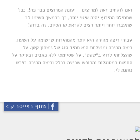
ואם לוקחים זאת למרוצים – ועונת המרוצים כבר פה!, ככל
שתחילת המירוץ יהיה איטי יותר, כך בהמשך תשימו לב
שתעברו יותר ויותר רצים לקראת קו הסיום. זה בדוק!
עבורי ריצה מהירה היא יותר מהמהירות שרשומה על השעון.
ריצה מהירה ומוצלחת היא תמיד סוג של ניצחון קטן. על
שהצלחתי לרוץ ב״שקט״, על שסיימתי ללא כאבים ובעיקר על
תחושת המסוגלות והחופש שריצה בכלל וריצה מהירה בפרט
נותנת לי.
שתף בפייסבוק >