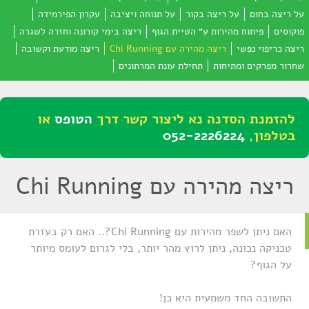
על ריצה בחום
על ריצה בקור
על תנוחה ויציבה
עקרון הפירמידה
פוקוסים
פיתוח מהירות ע״ הטיית הגוף
ריצה בימי קורונה וחזרה לשגרה
ריצה כריפוי נפשי
ריצה מהירה עם Chi Running
ריצה מודעת וקשובה
שחרור מפרקים ומתיחות
תחילת עונת המרתונים
להזמנת הסדנה נא ליצור קשר דרך
הטופס
או
בטלפון,
052-2226224
ריצה מהירה עם Chi Running
האם ניתן לשפר מהירות עם Chi Running?.. האם רק בעזרת
טכניקה נכונה, ניתן לרוץ מהר יותר, בלי לגרום לעומס מיותר
על הגוף?
התשובה החד משמעית היא כן!