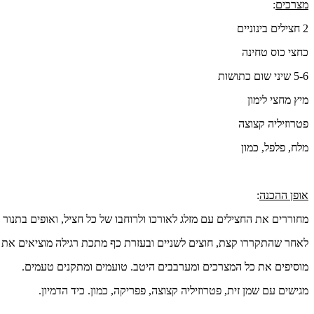
מצרכים
:
2 חצילים בינוניים
כחצי כוס טחינה
5-6 שיני שום כתושות
מיץ מחצי לימון
פטרוזיליה קצוצה
מלח, פלפל, כמון
אופן ההכנה
:
מחוררים את החצילים עם מזלג לאורכו ולרוחבו של כל חציל, ואופים בתנור בחום של 190 מעלות כחצי שעה, עד שהחצילים רכים למגע. מומלץ להניח את החצילים
לאחר שהתקררו קצת, חוצים לשניים ובעזרת כף מתכת רגילה מוציאים את ה
מוסיפים את כל המצרכים ומערבבים היטב. טועמים ומתקנים טעמים.
מגישים עם שמן זית, פטרוזיליה קצוצה, פפריקה, כמון. כיד הדמיון.