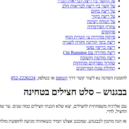
על הקשר בין ריצה לבריאות הברך
על קשר בין ריצה לבריאות הלב
על ריצה בחום
על ריצה בקור
על תנוחה ויציבה
עקרון הפירמידה
פוקוסים
פיתוח מהירות ע״ הטיית הגוף
ריצה בימי קורונה וחזרה לשגרה
ריצה כריפוי נפשי
ריצה מהירה עם Chi Running
ריצה מודעת וקשובה
שחרור מפרקים ומתיחות
תחילת עונת המרתונים
להזמנת הסדנה נא ליצור קשר דרך
הטופס
או בטלפון,
052-2226224
בבגנוש – סלט חצילים בטחינה
עם אלרגיה משפחתית לחצילים, יצא שלא הכנתי חצילים כמה שנים. עד שהגיעו
החציל, לחיי.
אז הנה מתכון לבבגנוש, שמככב אצלנו תמיד כשאחותי מגיעה לחופשת מולדת,