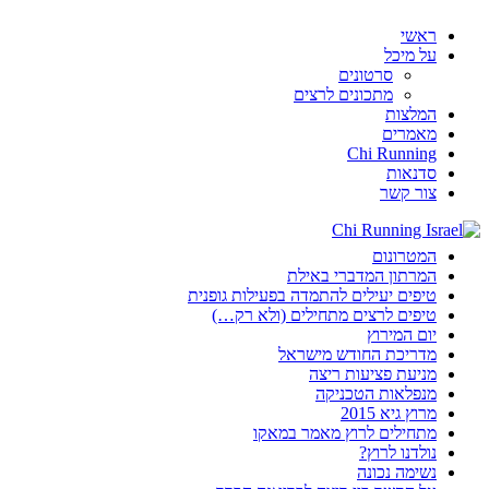
ראשי
על מיכל
סרטונים
מתכונים לרצים
המלצות
מאמרים
Chi Running
סדנאות
צור קשר
המטרונום
המרתון המדברי באילת
טיפים יעילים להתמדה בפעילות גופנית
טיפים לרצים מתחילים (ולא רק…)
יום המירוץ
מדריכת החודש מישראל
מניעת פציעות ריצה
מנפלאות הטכניקה
מרוץ גיא 2015
מתחילים לרוץ מאמר במאקו
נולדנו לרוץ?
נשימה נכונה