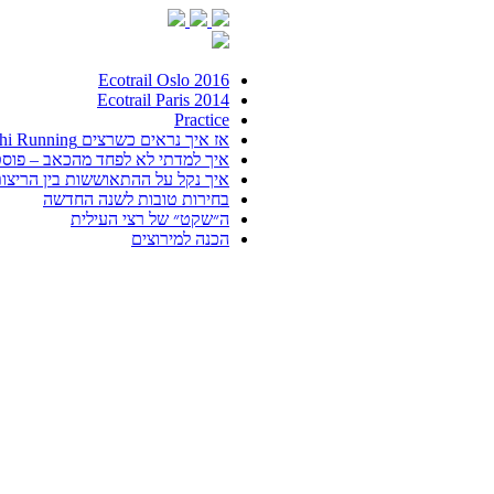
Ecotrail Oslo 2016
Ecotrail Paris 2014
Practice
אז איך נראים כשרצים Chi Running?
איך למדתי לא לפחד מהכאב – פוס
איך נקל על ההתאוששות בין הריצו
בחירות טובות לשנה החדשה
ה״שקט״ של רצי העילית
הכנה למירוצים