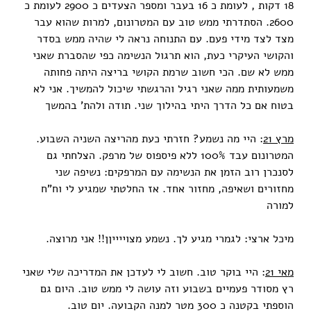
18 דקות , לעומת כ 16 בעבר ומספר הצעדים כ 2900 לעומת כ
2600. הסתדרתי ממש טוב עם המטרונום, למרות שהוא עבר
מצד לצד מידי פעם. עם התנוחה נראה לי שהיה ממש בסדר
והקושי העיקרי כעת, הוא תרגול הנשימה כפי שהסברת שאני
ממש לא שם. הכי חשוב שרמת הקושי בריצה היתה פחותה
משמעותית ממה שאני רגיל והרגשתי שיכול להמשיך. אני לא
בטוח אם כל הדרך היתי בהילוך שני. תודה ולהת' בהמשך
מרץ 21
: היי מה נשמע? חזרתי כעת מהריצה השניה השבוע.
המטרונום עבד 100% ללא פיספוס של מרפק. הצלחתי גם
לסנכרן רוב הזמן את הנשימה עם המרפקים: נשיפה שני
מחזורים ושאיפה, מחזור אחד. אז החלטתי שמגיע לי וח"ח
למורה
מיכל ארצי: לגמרי מגיע לך. נשמע מצוייייןן!! אני מרוצה.
מאי 21
: היי בוקר טוב. חשוב לי לעדכן את המדריכה שלי שאני
רץ מסודר פעמיים בשבוע וזה עושה לי ממש טוב. היום גם
הוספתי בקטנה כ 300 מטר למנה הקבועה. יום טוב.