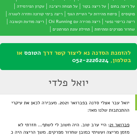
על ריצה בחום
על ריצה בקור
על תנוחה ויציבה
עקרון הפירמידה
פוקוסים
פיתוח מהירות ע״ הטיית הגוף
ריצה בימי קורונה וחזרה לשגרה
ריצה כריפוי נפשי
ריצה מהירה עם Chi Running
ריצה מודעת וקשובה
שחרור מפרקים ומתיחות
תחילת עונת המרתונים
להזמנת הסדנה נא ליצור קשר דרך
הטופס
או
בטלפון,
052-2226224
יואל פלדי
יואל עבר אצלי סדנה בפברואר 2021. מעבירה לכאן את עיקרי
ההתכתבות שלנו מאז:
פברואר 21
: היי ערב טוב. היה חשוב לי לשתף… חזרתי לא
מזמן מריצה ועשיתי כמובן שחרור מפרקים. משך הריצה היה כ