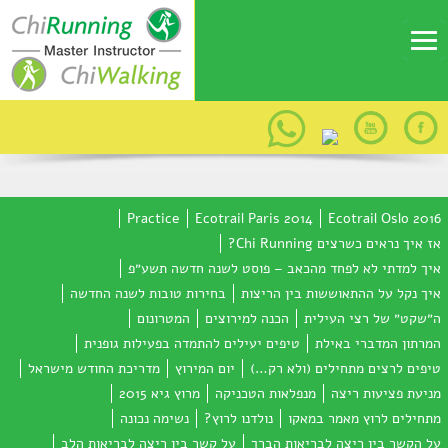
Practice
Ecotrail Paris 2014
Ecotrail Oslo 2016
אז איך נראים כשרצים Chi Running?
איך למדתי לא לפחד מהכאב – פוסט לשנה חדשה תשע״פ
איך נקל על ההתאוששות בין הריצות
בחירות טובות לשנה החדשה
ה״שקט״ של רצי העילית
הכנה למירוצים
המטרונום
המרתון המדברי באילת
טיפים יעילים להתמדה בפעילות גופנית
טיפים לרצים מתחילים (ולא רק…)
יום המירוץ
מדריכת החודש מישראל
מניעת פציעות ריצה
מנפלאות הטכניקה
מרוץ גיא 2015
מתחילים לרוץ מאמר במאקו
נולדנו לרוץ?
נשימה נכונה
על הקשר בין ריצה לבריאות הברך
על קשר בין ריצה לבריאות הלב