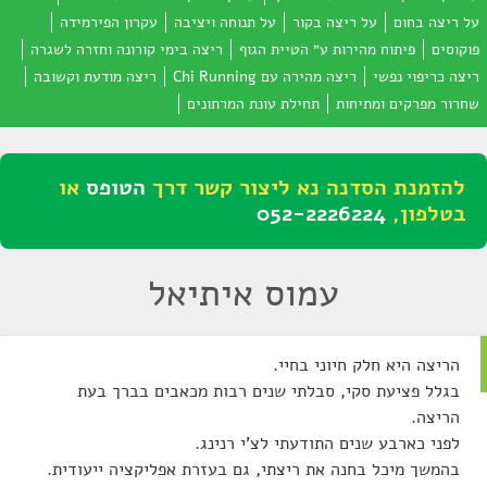
על ריצה בחום
על ריצה בקור
על תנוחה ויציבה
עקרון הפירמידה
פוקוסים
פיתוח מהירות ע״ הטיית הגוף
ריצה בימי קורונה וחזרה לשגרה
ריצה כריפוי נפשי
ריצה מהירה עם Chi Running
ריצה מודעת וקשובה
שחרור מפרקים ומתיחות
תחילת עונת המרתונים
להזמנת הסדנה נא ליצור קשר דרך
הטופס
או
בטלפון,
052-2226224
עמוס איתיאל
הריצה היא חלק חיוני בחיי.
בגלל פציעת סקי, סבלתי שנים רבות מכאבים בברך בעת
הריצה.
לפני כארבע שנים התודעתי לצ'י רנינג.
בהמשך מיכל בחנה את ריצתי, גם בעזרת אפליקציה ייעודית.