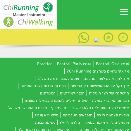
Practice
Ecotrail Paris 2014
Ecotrail Oslo 2016
אז איך נראים כשרצים Chi Running?
איך למדתי לא לפחד מהכאב – פוסט לשנה חדשה תשע״פ
איך נקל על ההתאוששות בין הריצות
בחירות טובות לשנה החדשה
ה״שקט״ של רצי העילית
הכנה למירוצים
המטרונום
המרתון המדברי באילת
טיפים יעילים להתמדה בפעילות גופנית
טיפים לרצים מתחילים (ולא רק…)
יום המירוץ
מדריכת החודש מישראל
מניעת פציעות ריצה
מנפלאות הטכניקה
מרוץ גיא 2015
מתחילים לרוץ מאמר במאקו
נולדנו לרוץ?
נשימה נכונה
על הקשר בין ריצה לבריאות הברך
על קשר בין ריצה לבריאות הלב