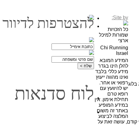
Site by:
להצטרפות לדיוור
כל הזכויות
שמורות למיכל
ארצי
Chi Running
Israel
המידע המובא
להלן הינו בגדר
מידע כללי בלבד
ואינו מהווה ייעוץ
רפואי או אחר.
בלוג
לוח סדנאות
יש להיוועץ עם
רופא טרם
תחילת אימון. אין
במידע המופיע
באתר זה משום
המלצה לביצוע
קודם, עושה זאת על