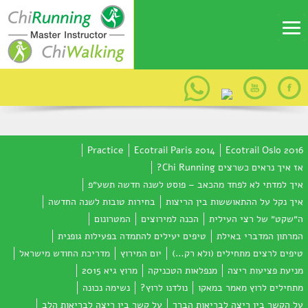
Practice
Ecotrail Paris 2014
Ecotrail Oslo 2016
אז איך נראים כשרצים Chi Running?
איך למדתי לא לפחד מהכאב – פוסט לשנה חדשה תשע״פ
איך נקל על ההתאוששות בין הריצות
בחירות טובות לשנה החדשה
ה״שקט״ של רצי העילית
הכנה למירוצים
המטרונום
המרתון המדברי באילת
טיפים יעילים להתמדה בפעילות גופנית
טיפים לרצים מתחילים (ולא רק…)
יום המירוץ
מדריכת החודש מישראל
מניעת פציעות ריצה
מנפלאות הטכניקה
מרוץ גיא 2015
מתחילים לרוץ מאמר במאקו
נולדנו לרוץ?
נשימה נכונה
על הקשר בין ריצה לבריאות הברך
על קשר בין ריצה לבריאות הלב