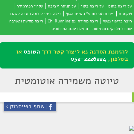
על ריצה בחום
על ריצה בקור
על תנוחה ויציבה
עקרון הפירמידה
פוקוסים
פיתוח מהירות ע״ הטיית הגוף
ריצה בימי קורונה וחזרה לשגרה
ריצה כריפוי נפשי
ריצה מהירה עם Chi Running
ריצה מודעת וקשובה
שחרור מפרקים ומתיחות
תחילת עונת המרתונים
להזמנת הסדנה נא ליצור קשר דרך
הטופס
או
בטלפון,
052-2226224
טיוטה משמירה אוטומטית
שתף בפייסבוק >