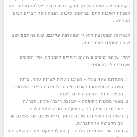
דקות חמישה ימים בשבוע. מחקרים מראים שפעילות גופנית היא
המפתח לאיכות חיים, בריאות, סיפוק, הנאה ועוד דברים רבים
וטובים…
הפעילות המומלצת היא זו המועדפת
עליכם
, שעושה
לכם
טוב
ושבה תתמידו לאורך זמן.
להלן שמונה טיפים פשוטים ויעילים להתמדה. אלו הטיפים
שעוזרים לי להתמיד:
התקדמו צעד צעד – הציבו מטרות קצרות טווח, ברות
השגה, שמתאימות לאורח חייכם: למצבכם הפיזי, האימוני,
הנפשי ולזמן שאתם יכולים לפנות.
מצאו מסגרת מתאימה – קבוצת ריצה/אימון, חבר/ה
לאימונים, אימון לבד, מאמן/ת. מה שמתאים לכם.
רשמו את האימונים שלכם ביומן. דייט שלכם עם עצמכם או
עם הקבוצה או החבר/ה.
תעדו את האימונים שלכם. כך תוכלו לעקוב אחרי ההתקדמות