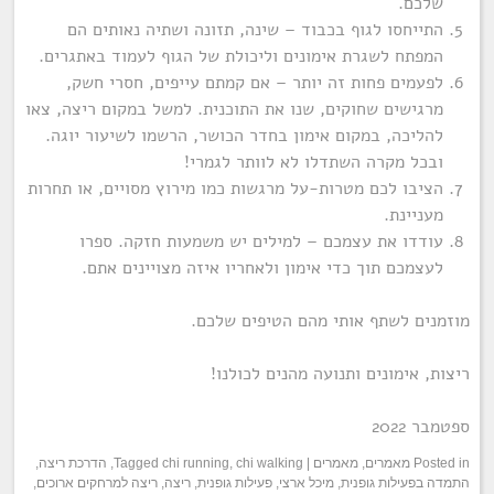
שלכם.
התייחסו לגוף בכבוד – שינה, תזונה ושתיה נאותים הם
המפתח לשגרת אימונים וליכולת של הגוף לעמוד באתגרים.
לפעמים פחות זה יותר – אם קמתם עייפים, חסרי חשק,
מרגישים שחוקים, שנו את התוכנית. למשל במקום ריצה, צאו
להליכה, במקום אימון בחדר הכושר, הרשמו לשיעור יוגה.
ובכל מקרה השתדלו לא לוותר לגמרי!
הציבו לכם מטרות-על מרגשות כמו מירוץ מסויים, או תחרות
מעניינת.
עודדו את עצמכם – למילים יש משמעות חזקה. ספרו
לעצמכם תוך כדי אימון ולאחריו איזה מצויינים אתם.
מוזמנים לשתף אותי מהם הטיפים שלכם.
ריצות, אימונים ותנועה מהנים לכולנו!
ספטמבר 2022
Posted in
מאמרים
,
מאמרים
|
chi walking
,
chi running
Tagged
,
הדרכת ריצה
,
התמדה בפעילות גופנית
,
מיכל ארצי
,
פעילות גופנית
,
ריצה
,
ריצה למרחקים ארוכים
,