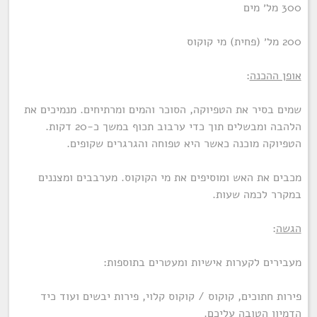
300 מל׳ מים
200 מל׳ (פחית) מי קוקוס
אופן ההכנה
:
שמים בסיר את הטפיוקה, הסוכר והמים ומרתיחים. מנמיכים את
הלהבה ומבשלים תוך כדי ערבוב תכוף במשך כ-20 דקות.
הטפיוקה מוכנה כאשר היא טפוחה והגרגרים שקופים.
מכבים את האש ומוסיפים את מי הקוקוס. מערבבים ומצננים
במקרר לכמה שעות.
הגשה
:
מעבירים לקערות אישיות ומעטרים בתוספות:
פירות חתוכים, קוקוס / קוקוס קלוי, פירות יבשים ועוד כיד
הדמיון הטובה עליכם.