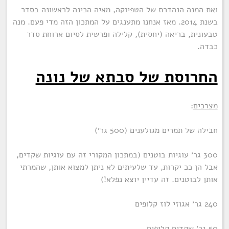
ואת המנה הנהדרת של הטפיוקה, מאיה הכינה לראשונה בסדר
בשנת 2014. מאז אנחנו מתענגים על המתכון הזה מדי פעם. מנה
טבעונית, בריאה (יחסית), קלילה ופרשית לסיום ארוחת סדר
כבדה.
החרוסת של סבתא של נונה
מצרכים
:
חבילה של תמרים מגולענים (500 גר׳)
300 גר׳ עוגיות בוטנים (במתכון המקורי זה עם עוגיות שקדים,
אבל הן ככ יקרות, עד שלעיתים לא ניתן למצוא אותן, שהמרתי
אותן לבוטנים. זה עדיין יוצא נפלא!)
240 גר׳ אגוזי לוז קלופים
50 גר׳ שקדים קלופים