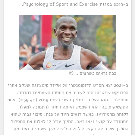
ב-2019 במגזין Psychology of Sport and Exercise.
ככה נראים כשרצים… 😉
ב-2021 יצא הסרט הדוקומנטרי על אליוד קיפצ׳וגה שעקב אחרי
הפרויקט שמטרתו היה לשבור את מחסום השעתיים במרתון.
ספויילר – הוא הצליח בניסיון השני בשנת 2019 (1:59.40). אחת
הטקטיקות בהן הוא השתמש הייתה החיוך (התמונה למעלה
לקוחה מהמירוץ). כאשר רואים חיוך על פניו, סיכוי גבוה שהוא
מתמודד עם קושי ו/או כאב. החיוך עוזר לו לצלוח את המסלול
המפרך של ריצה בקצב של 21 קמ״ש למשך שעתיים. ואם חיוך