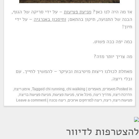
אז מה היה לנו כאן?
מניעת פציעות
– על ידי סריקה של הגוף,
הבנה של התנועה, תיקון בהתאם;
וחיסכון באנרגיה
– על ידי
חיוך!
כמה יפה ככה פשוט.
מה צריך יותר מזה?
מאחלת לכולנו ריצות מיטיבות ובעיקר – להמשיך לחייך. עם
ובלי ריצה.
Posted in
מאמרים
,
מאמרים
|
chi walking
,
chi running
Tagged
,
אימון ריצה
,
הדרכת ריצה
,
מדריך ריצה
,
מיכל ארצי
,
מניעת פציעות
,
מניעת פציעות בריצה
,
פציעות ריצה
,
ריצה
,
ריצה למרחקים ארוכים
,
ריצה נכונה
|
Leave a comment
להצטרפות לדיוור