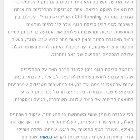
ריצה מודעת וקשובה היא אחד הכלים בהם ניתן להשתמש כדי
למצוא את השקט בריצה. אחת הטכניקות המרכזיות בה אנחנו
נעזרים בתרגול Chi Running היא ״סריקת גוף״. השילוב בין
קשיבות לגוף לבין סריקת הגוף עוזר לנו להיות מודעים
לתחושות, רגשות ומחשבות המלווים את התנועה כך שניתן לסיים
ריצה מאתגרת בחיוך ורצון לצאת מחר לרוץ שוב. מנגד, כאשר
אין מודעות וקשיבות, ריצה שיכולה הייתה להיות פשוטה וקלה
עלולה להסתיים בתחושה של כאב ותסכול.
בתרגול סריקת הגוף ניתן ללמוד הרבה מאד על התהליכים
שהגוף עובר: לחוש בעומס שלא שמנו לב אליו, להבחין בכאב
עמום שהתעלמנו ממנו עד כה, או במחשבות מטרידות שמפריעות
לביצוע מיטבי. הבחירה בידנו: עם תרגול נכון ניתן להגיע
לתוצאה הרצויה של ריצה שלווה, משוחררת, רגועה ומסקרנת.
כלי עבודה מצויין שאני משתמשת בו הוא חיוך. עיקול השפתיים
מעלה, כיווץ שרירי העיניים, העלאת הלחיים – חיוך אף אם הוא
מאולץ, מעורר בגוף תחושות של רוגע, שמחה, הקלה ואפילו
עוזר בחיסכון באנרגיה כפי שניתן לקרוא
במאמר
שפורסם