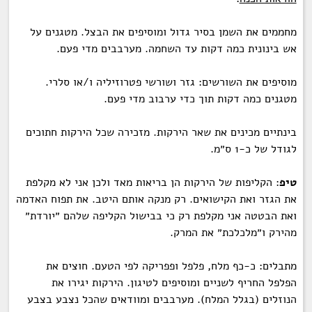
מחממים את השמן בסיר גדול ומוסיפים את הבצל. מטגנים על
אש בינונית כמה דקות עד השחמה. מערבבים מדי פעם.
מוסיפים את השורשים: גזר ושורשי פטרוזיליה ו/או סלרי.
מטגנים כמה דקות תוך כדי ערבוב מדי פעם.
בינתיים מכינים את שאר הירקות. מזכירה שכל הירקות חתוכים
לגודל של כ-1 ס״מ.
טיפ
: הקליפות של הירקות הן בריאות מאד ולכן אני לא מקלפת
את הגזר ואת הקישואים. רק מנקה אותם היטב. את תפוח האדמה
ואת הבטטה אני מקלפת רק כי בבישול הקליפה שלהם ״יורדת״
מהירק ו״מלכלכת״ את המרק.
מתבלים: כ-כף מלח, פלפל ופפריקה לפי הטעם. חוצים את
הפלפל החריף לשניים ומוסיפים לטיגון. הירקות יגירו את
הנוזלים (בגלל המלח). מערבבים ומוודאים שהכל נצבע בצבע