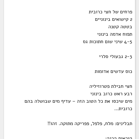
פרחים של חצי כרובית
2 קישואים בינוניים
בטטה קטנה
תפוח אדמה בינוני
4-5 שיני שום חתוכות גס
2-3 גבעולי סלרי
כוס עדשים אדומות
חצי חבילת פטרוזיליה
רבע ראש כרוב בינוני
מים שיכסו את כל הטוב הזה – עדיף מים שבושלה בהם
כרובית…
תבלינים: מלח, פלפל, פפריקה מתוקה. זהו!!
הוראות הכנה
: