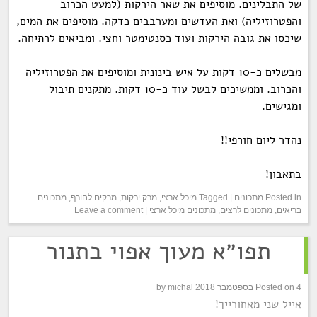
של התבלינים. מוסיפים את שאר הירקות (למעט הכרוב
והפטרוזיליה) ואת העדשים ומערבבים כדקה. מוסיפים את המים,
שיכסו את גובה הירקות ועוד כסנטימטר וחצי. ומביאים לרתיחה.
מבשלים כ-10 דקות על איש בינונית ומוסיפים את הפטרוזיליה
והכרוב. וממשיכים לבשל עוד כ-10 דקות. מתקנים תיבול
ומגישים.
נהדר ליום חורפי!!
בתאבון!
Posted in
מתכונים
|
Tagged
מיכל ארצי
,
מרק ירקות
,
מרקים לחורף
,
מתכונים
בריאים
,
מתכונים לרצים
,
מתכונים מיכל ארצי
|
Leave a comment
תפו״א מעוך אפוי בתנור
4 בספטמבר 2018
Posted on
michal
by
אייל שני מאחורייך!