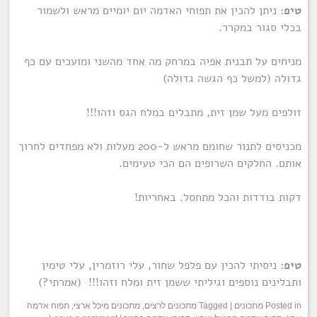
טיפ
: ניתן להכין את תפוחי האדמה יום יומיים מראש ולשמור
בכלי סגור במקרר.
מניחים על תבנית אפיה במרחק מה אחד מהשני ומועכים עם כף
גדולה (למשל כף הגשה גדולה)
זולפים מעל שמן זית, מתבלים במלח הגס וזהו!!!
מכניסים לתנור שחומם מראש ל-200 מעלות ולא מפחדים לחרוך
אותם. החלקים השרופים הם הכי טעימים.
דקות בודדות והכל מתחסל. באחריות!
טיפ
: ניסיתי להכין עם פלפל שחור, עלי רוזמרין, עלי טימין
ותבלינים נוספים וגיליתי ששמן זית ומלח וזהו!!! (אמרתי?)
Posted in
מתכונים
|
Tagged
מתכונים לרצים
,
מתכונים מיכל ארצי
,
תפוח אדמה