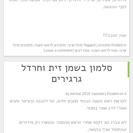
לפני ההגשה.
שנה טובה!!!
Posted in
מתכונים
|
Tagged
מיכל ארצי
,
מתכונים לראש השנה
,
מתכונים מיכל
ארצי
,
עוגה לראש השנה
,
עוגת דבש
|
Leave a comment
סלמון בשמן זית וחרדל
גרגירים
4 בספטמבר 2018
Posted on
michal
by
לקראת ראש השנה הכנתי מתכון חדש, קל להכנה ובעיקר טעים
מאד! לדג אפוי בתנור.
לא עברו 20 דקות אחרי שיצא מהתנור ונשארו רק פירורים
שהחתול אכל בהנאה.