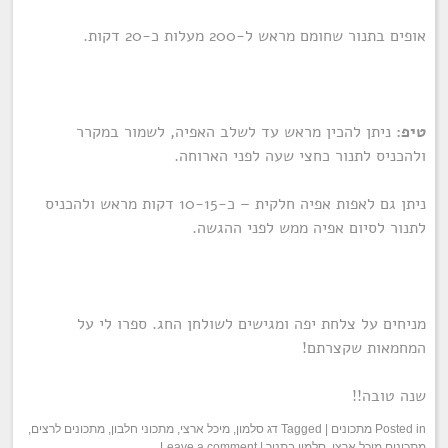
אופים בתנור שחומם מראש ל-200 מעלות כ-20 דקות.
טיפ:
ניתן להכין מראש עד לשלב האפיה, לשמור במקרר
ולהכניס לתנור כחצי שעה לפני הארוחה.
ניתן גם לאפות אפיה חלקית – כ-10-15 דקות מראש ולהכניס
לתנור לסיום אפיה ממש לפני ההגשה.
מניחים על צלחת יפה ומגישים לשולחן החג. ספרו לי על
המחמאות שקצרתם!
שנה טובה!!
Posted in
מתכונים
|
Tagged
דג סלמון
,
מיכל ארצי
,
מתכוני חלבון
,
מתכונים לרצים
,
מתכונים מיכל ארצי
,
סלמון בתנור
|
Leave a comment