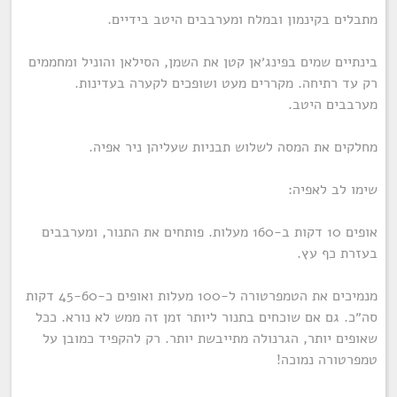
מתבלים בקינמון ובמלח ומערבבים היטב בידיים.
בינתיים שמים בפינג׳אן קטן את השמן, הסילאן והוניל ומחממים
רק עד רתיחה. מקררים מעט ושופכים לקערה בעדינות.
מערבבים היטב.
מחלקים את המסה לשלוש תבניות שעליהן ניר אפיה.
שימו לב לאפיה:
אופים 10 דקות ב-160 מעלות. פותחים את התנור, ומערבבים
בעזרת כף עץ.
מנמיכים את הטמפרטורה ל-100 מעלות ואופים כ-45-60 דקות
סה״כ. גם אם שוכחים בתנור ליותר זמן זה ממש לא נורא. ככל
שאופים יותר, הגרנולה מתייבשת יותר. רק להקפיד כמובן על
טמפרטורה נמוכה!