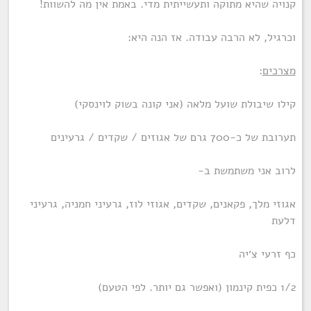
קנויה שהיא מתוקה ותעשייתית מדי. באמת אין מה להשוות!
וכרגיל, לא הרבה עבודה. אז הנה היא:
מצרכים
:
קילו שיבולת שועל מלאה (אני קונה בשוק לוינסקי)
תערובת של כ-700 גרם של אגוזים / שקדים / גרעינים
לרוב אני משתמשת ב-
אגוזי מלך, פקאנים, שקדים, אגוזי לוז, גרעיני חמניה, גרעיני
דלעת
כף זרעי צ׳יה
1/2 כפית קינמון (ואפשר גם יותר. לפי הטעם)