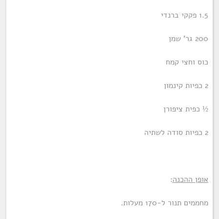
1.5 פקקי ברנדי
200 גר' שמן
כוס וחצי קמח
2 כפיות קינמון
½ כפית ציפורן
2 כפיות סודה לשתיה
אופן ההכנה
:
מחממים תנור ל-170 מעלות.