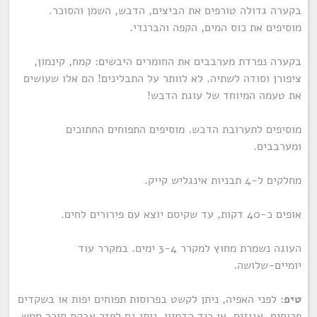
בקערה גדולה טורפים את הביצים, הדבש, השמן והסוכר.
מוסיפים את כוס המים, הקפה והברנדי.
בקערה נפרדת מערבבים את החומרים היבשים: קמח, קינמון,
ציפורן וסודה לשתיה. לא לוותר על התבלינים! הם אלו שעושים
את טעמה המיוחד של עוגת הדבש!
מוסיפים לתערובת הדבש. מוסיפים התפוחים החתוכים
ומערבבים.
מחלקים ל-4 תבניות אינגליש קייק.
אופים כ-40 דקות, עד שקיסם יוצא עם פירורים לחים.
העוגה נשמרת מחוץ למקרר 3-4 ימים. במקרר עוד
יומיים-שלושה.
טיפ
: לפני האפיה, ניתן לקשט בפרוסות תפוחים יפות או בשקדים
פרוסים, אגוזים, או כיד הדמיון. ניתן גם לפזר אבקת סוכר ממש