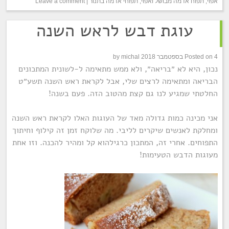
אפוי
,
תפוח אדמה מבושל ואפוי
,
תפוחי אדמה בתנור
|
Leave a comment
עוגת דבש לראש השנה
4 בספטמבר 2018
Posted on
michal
by
נכון, היא לא ״בריאה״, ולא ממש מתאימה ל-לשונית המתכונים
הבריאה ומתאימה לרצים שלי, אבל לקראת ראש השנה תשע״ט
החלטתי שמגיע לנו גם קצת מהטוב הזה. פעם בשנה!
אני מכינה כמות גדולה מאד של העוגות האלו לקראת ראש השנה
ומחלקת לאנשים שיקרים לליבי. מה שלוקח זמן זה קילוף וחיתוך
התפוחים. אחרי זה, המתכון כרגילהוא קל ומהיר להכנה. וזו אחת
מעוגות הדבש הטעימות!