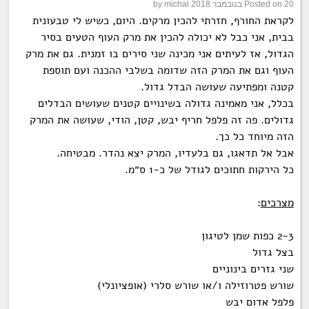
20 בנובמבר 2018
Posted on
michal
by
לקראת החורף, חזרתי להכין מרקים. היום, כשיש לי טבעונית
בבית, אני כבל לא יכולה להכין את
מרק העוף
הטעים בסיר
הגדול, אז לעיתים אני מכינה שני סירים בו זמנית. גם את מרק
העוף וגם את המרק הזה שדומה בשלבי ההכנה ועם תוספת
קטנה ומפתיעה שעושה הבדל גדול.
בכלל, אני מאמינה גדולה בשינויים קטנים שעושים הבדלים
גדולים. פה זה פלפל חריף יבש, קטן, הודי, שעושה את המרק
הזה מיוחד כל כך.
אבל אל תדאגו, גם בלעדיו, המרק יצא נהדר. מבטיחה.
כל הירקות חתוכים לגודל של כ-1 ס״מ.
מצרכים
:
2-3 כפות שמן לטיגון
בצל גדול
שני גזרים בינוניים
שורש פטרוזילה ו/או שורש סלרי (אופציונלי)
פלפל אדום יבש