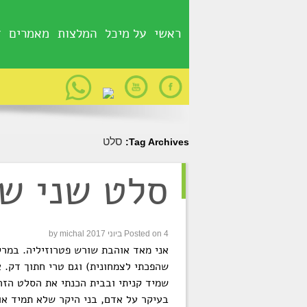
ראשי
על מיכל
המלצות
מאמרים
g
סלט
Tag Archives:
סלט שני ש
4.6.17
4 ביוני 2017
Posted on
michal
by
אני מאד אוהבת שורש פטרוזיליה. במרק
שהפכתי לצמחונית) וגם טרי חתוך דק. א
שמיד קניתי ובבית הכנתי את הסלט הזה
בעיקר על אדם, בני היקר שלא תמיד אוה