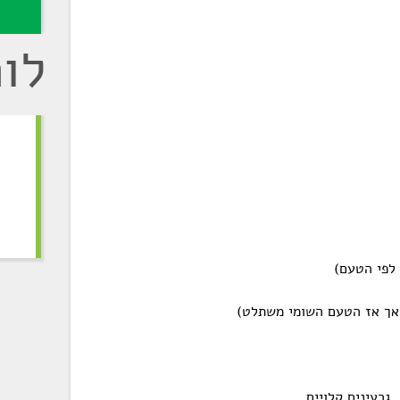
לו
 לפי הטעם)
 גרעינים קלויים.