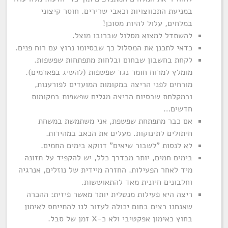
במניעת התכווצויות וכאבי שרירים. חוסר קיצוני
במלחים, עלול להיות מסוכן!
להשתדל למצוא מסלול שברובו מוצל.
כדאי לתכנן את המסלול כך שבסיומו נרוץ עם רוח פנים.
לקחת בחשבון שבחום ובלחות מתפתחות שפשפות.
מומלץ למרוח חומר נגד שפשפות (להשיג בפארמים).
מורחים לפני הריצה במקומות המועדים לפורענות,
ובמקלחת שבסיום הריצה מגלים שפשפות במקומות
חדשים…
אם כבר מתפתחת שפשפת, אני משתמשת במשחת
חיתולים לתינוקות. מעלים את הכאב במהירות.
לא לנסות "לשבור שיאים" דווקא בימים החמים.
בימים חמים, יותר מבדרך כלל, יש להקפיד על תזונה
מיד לאחר הפעילות. החזרה מיידית של נוזלים, אנרגיה
וחלבונים חיונית מאד להתאוששות.
ריצה היא פעילות מנטלית יותר מאשר פיזית: ההכרה
שאנחנו רצים בחום יכולה לעזור לנו להתייחס לאימון
בחוץ כאימון אפקטיבי ולא כ-X זמן של סבל.