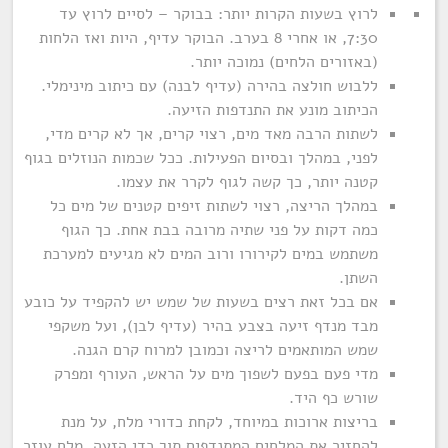
לרוץ בשעות הקרות יותר: בבוקר – לסיים לרוץ עד
7:30, או אחרי 8 בערב. הבוקר עדיף, היות ואז הלחות
(באזורים הלחים) נמוכה יותר.
ללבוש חולצה בהירה (עדיף לבנה) עם כיתוב מינימלי.
הכיתוב מונע את התנדפות הזיעה.
לשתות הרבה מאד מים, רצוי קרים, אך לא קרים מדי,
לפני, במהלך ובסיום הפעילות. ככל שכמות הנוזלים בגוף
קטנה יותר, כך קשה לגוף לקרר את עצמו.
במהלך הריצה, רצוי לשתות זיפים קטנים של מים כל
כמה דקות על פני שתיה מרובה בבת אחת. כך הגוף
משתמש במים לקירורו ורוב המים לא מגיעים למערכת
השתן.
אם בכל זאת רצים בשעות של שמש יש להקפיד על כובע
מבד מנדף זיעה בצבע בהיר (עדיף לבן), ועל משקפי
שמש המותאמים לריצה וכמובן למרוח קרם הגנה.
מדי פעם בפעם לשפוך מים על הראש, העורף ומפרק
שורש כף היד.
בריצות ארוכות במיוחד, לקחת כדורי מלח, על מנת
להחזיר את המלחים המתנדפים תוך כדי הזעה. מלח עוזר