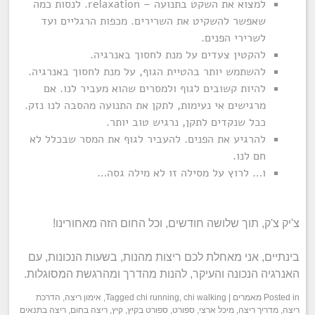
למצוא את השקט בתנועה – relaxation. לנסות כמה
שאפשר להשקיט את השרירים. מכפות הרגליים ועד
לשרירי הפנים.
להקטין צעדים על מנת לחסוך באנרגיה.
להשתמש יותר בהטיית הגוף, על מנת לחסוך באנרגיה.
להיות קשובים לגוף ולמסרים שהוא מעביר לנו. אם
מרגישים אי נעימות, לתקן את התנועה מהסבה לנו נזק.
ככל שנקדים לתקן, נרגיש טוב יותר.
להרגיע את הפנים. להעביר לגוף את המסר שבכלל לא
חם לנו.
ו… לרוץ על מסילה זו לא מילה גסה…
צ'יק צ'ק, תוך שלושה חודשים, וכל החום הזה מאחורינו!
בינתיים, אני מאחלת לכם ריצות מהנות, בשעות הנכונות, עם
האנרגיה הנכונה והעיקר, להנות מהדרך ומהרגשת המסוגלות.
Posted in
מאמרים
|
chi walking
,
chi running
Tagged
,
אימון ריצה
,
הדרכת
ריצה
,
מדריך ריצה
,
מיכל ארצי
,
ספורט
,
ספורט בקיץ
,
קיץ
,
ריצה בחום
,
ריצה בתנאים