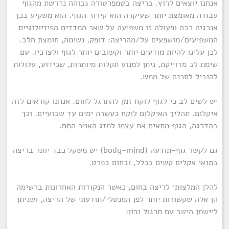
אנחנו יוצאים לרוץ. בריצה בטמפרטורה גבוהה נדרשת מהגוף
עבודה מאומצת יותר שעיקרה הוא קירור הגוף. הוא משקיע בכך
אנרגיה רבה ופעולה זו משפיעה על שאר המדדים הפיזיולוגיים
המשפיעים/מושפעים על/מהריצה: דופק, נשימה, חומצת חלב.
לכן עלינו להיות מודעים יותר וקשובים יותר לגוף ולצרכיו. עם
שימת לב מדוייקת, ניתן למנוע תקלות מיותרות, שכידוע, עלולות
להוביל לסכנה של ממש.
יש לשים לב כי לגוף לוקח זמן להתרגל לחום. אנחנו קוראים לזה
איקלום. תהליך האיקלום לוקח כעשרה ימים עד שבועיים. וכך
בהדרגה, הגוף מתאים את עצמו למזג האויר החם.
גם לקשר גוף-תודעה (body-mind) יש משקל כבד יותר בריצה
בתנאי אקלים קשים בכלל, ובחום בפרט.
להלן המלצותי לריצה בחום, כאשר הנקודות האחרונות ברשימה
הן אלה שקשורות יותר לפן המנטלי/תודעתי של הריצה, ושניתן
ליישמן היטב עם תרגול נכון: