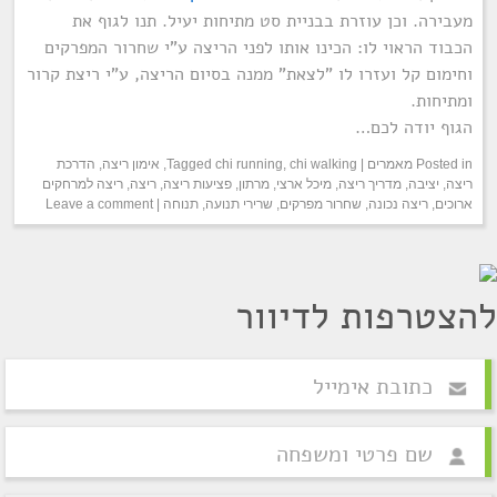
מעבירה. וכן עוזרת בבניית סט מתיחות יעיל. תנו לגוף את
הכבוד הראוי לו: הכינו אותו לפני הריצה ע"י שחרור המפרקים
וחימום קל ועזרו לו "לצאת" ממנה בסיום הריצה, ע"י ריצת קרור
ומתיחות.
הגוף יודה לכם…
Posted in
מאמרים
|
chi walking
,
chi running
Tagged
,
אימון ריצה
,
הדרכת
ריצה
,
יציבה
,
מדריך ריצה
,
מיכל ארצי
,
מרתון
,
פציעות ריצה
,
ריצה
,
ריצה למרחקים
ארוכים
,
ריצה נכונה
,
שחרור מפרקים
,
שרירי תנועה
,
תנוחה
|
Leave a comment
להצטרפות לדיוור