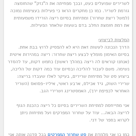
לשרירים שפועלים כעט, ובכך מפחיתה את ה"נזק" שהחומצה
גורמת לשריר. כמו כן מחקרים הראו כי פעילות בעצימות נמוכה
(למשל ריצת שחרור) ומתיחות בסיום ריצה הורידו משמעותית
את רמת חומצת החלב בדם בשעות שלאחר הפעילות.
המלצות לביצוע
:
הדרך הנכונה לעשות זאת היא לא להפסיק לרוץ בבת אחת.
בסיום האימון מומלץ לבצע ריצת שחרור: ריצה במהירות איטית
(אנחנו קוראים לה ריצה במהלך ראשון) כחמש דקות, עד להסדר
נשימה. משם לעבור להליכה ובסיום עוד כמה דקות של הליכה,
ביצוע סט של מתיחות שרירים, בעיקר לאלו שעבדו בריצה:
שרירי השוק, גיד אכילס, ארבע ראשי, איליו-פסואס (השריר
האחראי לכפיפת ירך), האמסטרינג ושרירי הגב.
אני מתייחסת למתיחת השרירים בסיום כל ריצה כהכנת הגוף
לריצה הבאה… עוד על שחרור המפרקים ועל מתיחות ניתן
לקרוא בספר של דני.
כמו כן אני מלמדת את
סט שחרור המפרקים
בכל סדנה אותה אני