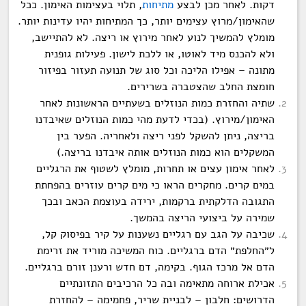
דקות. לאחר מכן לבצע
מתיחות
, תלוי בעצימות האימון. ככל
שהאימון/מרוץ עצימים יותר, כך המתיחות יהיו עדינות יותר.
מומלץ להמשיך לנוע לאחר מירוץ או ריצה. לא להתיישב,
ולא להכנס מיד לאוטו, או ללכת לישון. פעילות גופנית
מתונה – אפילו הליכה וכל סוג של תנועה תעזור בפיזור
חומצת החלב שהצטברה בשרירים.
שתיה והחזרת כמות הנוזלים בשעתיים הראשונות לאחר
האימון/מירוץ. (בכדי לדעת מהי כמות הנוזלים שאיבדנו
בריצה, ניתן להשקל לפני ריצה ולאחריה. הפער בין
המשקלים הוא כמות הנוזלים אותה איבדנו בריצה.)
לאחר אימון עצים או תחרות, מומלץ לשטוף את הרגליים
במים קרים. מחקרים הראו כי מים קרים עוזרים בהפחתת
התגובה הדלקתית ברקמות, ירידה בעוצמת הכאב ובכך
שמירה על ביצועי הריצה בהמשך.
שכיבה על הגב עם רגליים נשענות על קיר בפיסוק קל,
ל״החלפת״ הדם ברגליים. כוח המשיכה מוריד את זרימת
הדם אל מרכז הגוף. בקימה, דם חדש ורענן זורם ברגליים.
אכילת ארוחה מתאימה ובה כל הרכיבים התזונתיים
הדרושים: חלבון – לבניית שריר, פחמימה – להחזרת