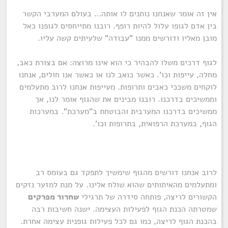
אין זה אומר שאנחנו נותנים לו אותה… בעולם המערבי הקשר
בין אדם לגופו עלול להיות רופף. רובנו מתייחסים לגופנו כאל
מובן מאליו ודורשים ממנו "עבודה" שלעיתים קשה עליו.
לגוף דרכים משלו להבהיר כי הוא אינו מרוצה: אם בצורת כאב,
מחלה, עייפות וכו'. כאשר כואב לנו או כאשר אנו חולים, אנחנו
לוקחים משככי כאבים ותרופות. מעייפות אנחנו לרוב מתעלמים
וממשיכים בדרכנו. רובנו מבינים את שהגוף אומר לנו, אך
ממשיכים בדרכנו המערבית והבוטחת ב"מערכת". במערכות
הגוף, במערכת הרפואית, בתרופות וכו'.
לרוב אנחנו דורשים מהגוף שימשיך לתפקד גם בעומס רב
ומתעלמים מהאיתותים שהוא שולח אלינו. על מנת למזער נזקים
הקשורים לריצה, פותחה סידרה של תרגילי
שחרור מפרקים
שמטרתה הכנת הגוף לפעילות העצימה. ישנה חשיבות רבה
בהכנת הגוף לריצה, כמו גם לכל פעילות גופנית עצימה אחרת.