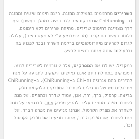
השרירים
מתחממים בפעילות מתונה. ריצת חימום איטית ומתונה
(ב-ChiRunning אנחנו קוראים לזה ריצה במהלך ראשון) היא
דרך מצויינת לחימום שרירים. מתיחת שרירים ללא חימומם,
כלומר כאשר הם קרים (מה שמבוצע ע"י לא מעט רצים), עלולה
לגרום לקרעים מיקרוסקופיים ברקמת השריר ובכך לפגוע בה
ובפעילות אותה אנחנו רוצים לבצע.
במקביל, יש לנו את
המפרקים
, אלה שגורמים לשרירים לנוע.
המפרקים בתחילת היום אינם גמישים וזקוקים לתנועה על מנת
להזרים בהם אנרגיה (ה-Chi ב-ChiRunning). ב-ChiRunning
מתרגלים סט של תרגילים לשחרור המפרקים הלוקחים חלק
בריצה: קרסול, ברך, ירך, אגן, עמוד שדרה וכתפיים. על מנת
לשחרר מפרק מסויים עלינו להניע מפרק
אחר
. לדוגמא: על מנת
לשחרר את מפרק הקרסול, אנחנו מניעים את מפרק הברך. על
מנת לשחרר את מפרק הברך, אנחנו מניעים את מפרק הקרסול
וכו'.