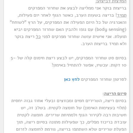
המלצות לביצוע:
בריצות בוקר אני ממליצה לבצע את שחרור המפרקים
תמיד
! בריצה בשעות הערב, כאשר הגוף לאחר יום פעילות,
והאנרגיה של כל היום הפעילה את המפרקים, על הרץ "לשוחח"
(body sensing) עם גופו ולהבין האם שחרור המפרקים יביא
תועלת. אני אישית עושה שחרור מפרקים לפני
כל
ריצת בוקר
ולא תמיד בריצות הערב.
בסיום סט שחרור המפרקים, יש לבצע ריצת חימום קלה של 5-
10 דקות. עכשיו, אפשר להתחיל באימון!
לסרטון שחרור המפרקים
לחץ כאן
סיום הריצה
:
בסיום ריצה, השרירים חמים ומכווצים ובעלי אחוז גבוה יחסית
(תלוי בעצימות האימון) של חומצה לקטית. בשלב זה, יש
חשיבות רבה לקירור הגוף ולמתיחת שרירים. חומצה לקטית
עובדת בריכוז מפלים, כך שפעילות מתונה בסיום ריצה, תוך
הפעלת שרירים שלא השתתפו בריצה, גורמת לחומצה לזרום