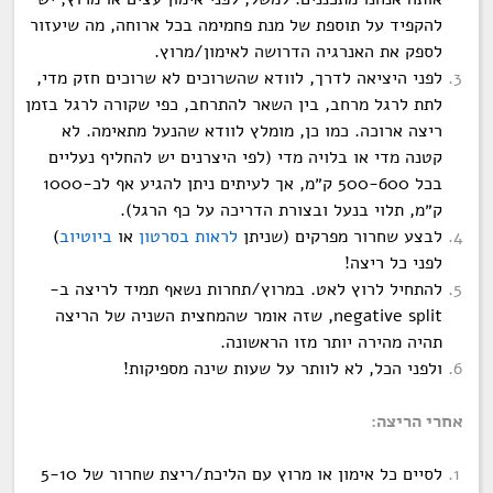
להקפיד על תוספת של מנת פחמימה בכל ארוחה, מה שיעזור
לספק את האנרגיה הדרושה לאימון/מרוץ.
לפני היציאה לדרך, לוודא שהשרוכים לא שרוכים חזק מדי,
לתת לרגל מרחב, בין השאר להתרחב, כפי שקורה לרגל בזמן
ריצה ארוכה. כמו כן, מומלץ לוודא שהנעל מתאימה. לא
קטנה מדי או בלויה מדי (לפי היצרנים יש להחליף נעליים
בכל 500-600 ק״מ, אך לעיתים ניתן להגיע אף לכ-1000
ק״מ, תלוי בנעל ובצורת הדריכה על כף הרגל).
לבצע שחרור מפרקים (שניתן
לראות בסרטון
או
ביוטיוב
)
לפני כל ריצה!
להתחיל לרוץ לאט. במרוץ/תחרות נשאף תמיד לריצה ב-
negative split, שזה אומר שהמחצית השניה של הריצה
תהיה מהירה יותר מזו הראשונה.
ולפני הכל, לא לוותר על שעות שינה מספיקות!
אחרי הריצה:
לסיים כל אימון או מרוץ עם הליכת/ריצת שחרור של 5-10