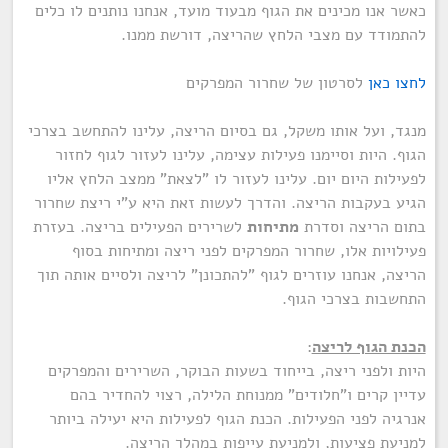
כאשר אנו מכינים את הגוף מבעוד מועד, אנחנו נותנים לו כלים
להתמודד עם מצבי הלחץ שהריצה, דורשת ממנו.
לחצו כאן
לסרטון של שחרור המפרקים
מנגד, ועל אותו משקל, גם בסיום הריצה, עלינו להתחשב בצרכי
הגוף. היות וסיימנו פעילות עצימה, עלינו לעזור לגוף לחזור
לפעילות היום יום. עלינו לעזור לו "לצאת" ממצב הלחץ אליו
הגיע בעקבות הריצה. והדרך לעשות זאת היא ע"י ריצת שחרור
בתום הריצה וסדרת
מתיחות
לשרירים הפעילים בריצה. בעזרת
פעילויות אלו, שחרור המפרקים לפני ריצה ומתיחות בסוף
הריצה, אנחנו עוזרים לגוף "להתכונן" לריצה ולסיים אותה תוך
התחשבות בצרכי הגוף.
הכנת הגוף לריצה
:
היות ולפני ריצה, בייחוד בשעות הבוקר, השרירים והמפרקים
עדיין קרים ו"חלודים" ממנוחת הלילה, רצוי להחדיר בהם
אנרגיה לפני הפעילות. הכנת הגוף לפעילות היא יעילה ביותר
למניעת פציעות, ולמניעת עייפות במהלך הריצה.