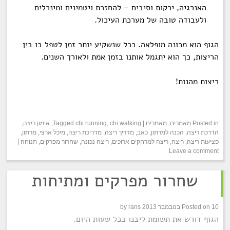
האנרגיה, ירקות וסיבים – להחזרת ויטמינים ומינרלים
ולעבודה טובה של מערכת העיכול.
הגוף הוא מכונה מופלאה. ככל שנשקיע יותר זמן לטפל בו בין
הריצות, כך הוא יתגמל אותנו בזמן אמת ולאורך השנים.
ריצות מהנות!
Posted in
מאמרים
,
מאמרים
|
chi walking
,
chi running
Tagged
,
אימון ריצה
,
הדרכת ריצה
,
הכנה למרתון
,
כאב
,
מדריך ריצה
,
מדריכת ריצה
,
מיכל ארצי
,
מרתון
,
פציעות ריצה
,
ריצה
,
ריצה למרחקים ארוכים
,
ריצה נכונה
,
שחרור מפרקים
,
תנוחה
|
Leave a comment
שחרור מפרקים ומתיחות
10 בנובמבר 2013
Posted on
rans
by
הגוף דורש את תשומת ליבנו בכל שעות היום.