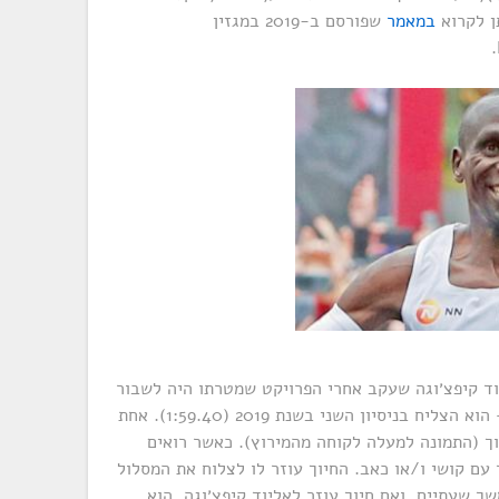
תן לקרוא
במאמר
שפורסם ב-2019 במגזין
 אליוד קיפצ׳וגה שעקב אחרי הפרויקט שמטרתו היה לשבור
את מחסום השעתיים במרתון. ספויילר – הוא הצליח בניסיון השני בשנת 2019 (1:59.40). אחת
ך (התמונה למעלה לקוחה מהמירוץ). כאשר רואים
 עם קושי ו/או כאב. החיוך עוזר לו לצלוח את המסלול
 בקצב של 21 קמ״ש למשך שעתיים. ואם חיוך עוזר לאליוד קיפצ׳וגה, הוא