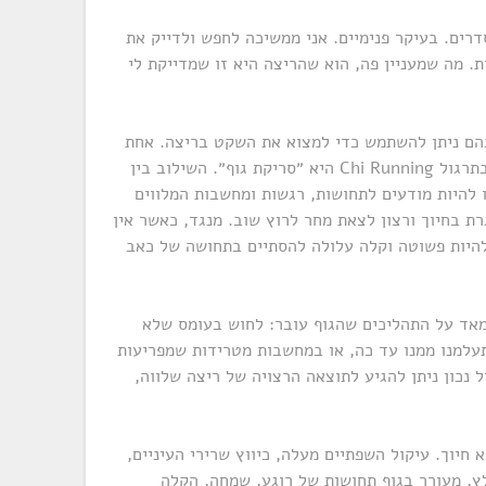
רים. בעיקר פנימיים. אני ממשיכה לחפש ולדייק את
. מה שמעניין פה, הוא שהריצה היא זו שמדייקת לי
הם ניתן להשתמש כדי למצוא את השקט בריצה. אחת
הטכניקות המרכזיות בה אנחנו נעזרים בתרגול Chi Running היא ״סריקת גוף״. השילוב בין
ו להיות מודעים לתחושות, רגשות ומחשבות המלווים
ת בחיוך ורצון לצאת מחר לרוץ שוב. מנגד, כאשר אין
להיות פשוטה וקלה עלולה להסתיים בתחושה של כאב
מאד על התהליכים שהגוף עובר: לחוש בעומס שלא
עלמנו ממנו עד כה, או במחשבות מטרידות שמפריעות
ל נכון ניתן להגיע לתוצאה הרצויה של ריצה שלווה,
 חיוך. עיקול השפתיים מעלה, כיווץ שרירי העיניים,
ץ, מעורר בגוף תחושות של רוגע, שמחה, הקלה