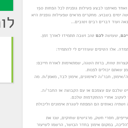
לפי ארגון הבריאות העולמי על כל אחת ואחד מאיתנו לבצע פעילות גופנית לכל הפחות 150
לו
זה, נניח, 30 דקות חמישה ימים בשבוע. מחקרים מראים שפעילות גופנית היא
הנאה ועוד דברים רבים וטובים…
יכם
, שעושה
לכם
טוב ושבה תתמידו לאורך זמן.
מדה. אלו הטיפים שעוזרים לי להתמיד:
צרות טווח, ברות השגה, שמתאימות לאורח חייכם:
מן שאתם יכולים לפנות.
אימון, חבר/ה לאימונים, אימון לבד, מאמן/ת. מה
ייט שלכם עם עצמכם או עם הקבוצה או החבר/ה.
ו לעקוב אחרי ההתקדמות שלכם.
 ושתיה נאותים הם המפתח לשגרת אימונים וליכולת
ייפים, חסרי חשק, מרגישים שחוקים, שנו את
הליכה, במקום אימון בחדר הכושר, הרשמו לשיעור