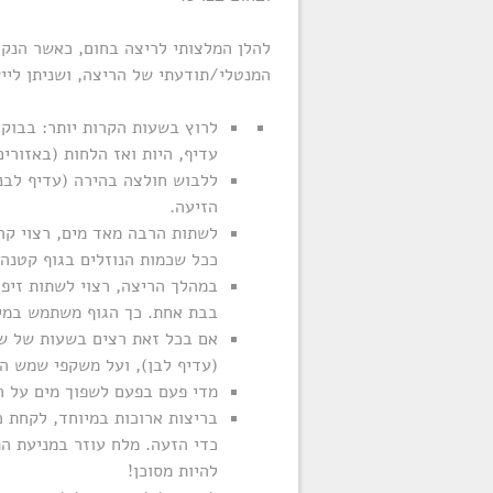
להלן המלצותי לריצה בחום, כאשר הנקו
המנטלי/תודעתי של הריצה, ושניתן לייש
עדיף, היות ואז הלחות (באזורים
ללבוש חולצה בהירה (עדיף לבנה
הזיעה.
לשתות הרבה מאד מים, רצוי קרי
ככל שכמות הנוזלים בגוף קטנה 
במהלך הריצה, רצוי לשתות זיפי
בבת אחת. כך הגוף משתמש במים
אם בכל זאת רצים בשעות של ש
(עדיף לבן), ועל משקפי שמש המ
מדי פעם בפעם לשפוך מים על ה
בריצות ארוכות במיוחד, לקחת כ
כדי הזעה. מלח עוזר במניעת התכ
להיות מסוכן!