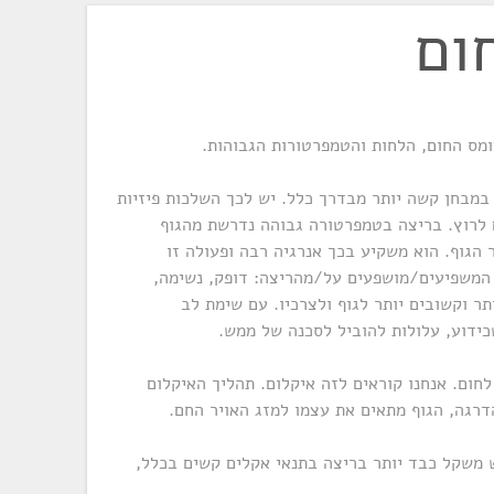
ום
מס החום, הלחות והטמפרטורות הגבוהות.
מבחן קשה יותר מבדרך כלל. יש לכך השלכות פיזיות
 לרוץ. בריצה בטמפרטורה גבוהה נדרשת מהגוף
 הגוף. הוא משקיע בכך אנרגיה רבה ופעולה זו
 המשפיעים/מושפעים על/מהריצה: דופק, נשימה,
תר וקשובים יותר לגוף ולצרכיו. עם שימת לב
שכידוע, עלולות להוביל לסכנה של ממש.
לחום. אנחנו קוראים לזה איקלום. תהליך האיקלום
דרגה, הגוף מתאים את עצמו למזג האויר החם.
שר גוף-תודעה (body-mind) יש משקל כבד יותר בריצה בתנאי אקלים קשים בכלל,