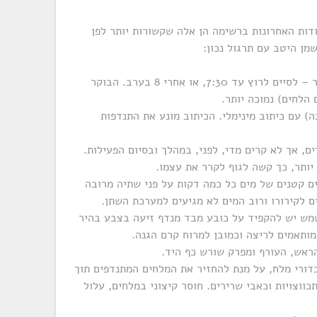
דות האחרונות ברשימה הן אלה שקשורות יותר לפן
מן היטב עם תרגול נכון:
לרוץ בשעות הקרות יותר: בבוקר – לסיים לרוץ עד 7:30, או אחרי 8 בערב. הבוקר
 הלחים) נמוכה יותר.
) עם כיתוב מינימלי. הכיתוב מונע את התנדפות
ם, אך לא קרים מדי, לפני, במהלך ובסיום הפעילות.
יותר, כך קשה לגוף לקרר את עצמו.
ם קטנים של מים כל כמה דקות על פני שתיה מרובה
 לקירורו ורוב המים לא מגיעים למערכת השתן.
מש יש להקפיד על כובע מבד מנדף זיעה בצבע בהיר
ותאמים לריצה וכמובן למרוח קרם הגנה.
ראש, העורף ומפרק שורש כף היד.
דורי מלח, על מנת להחזיר את המלחים המתנדפים תוך
ווצויות וכאבי שרירים. חוסר קיצוני במלחים, עלול