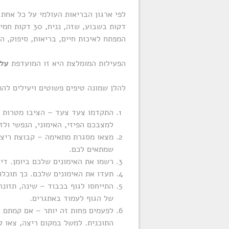
דקות בשבוע, ש
המפתח לאיכות חיים, בריאות, סיפוק, 
הפעילות המומלצת היא זו המועדפת
על
להלן שמונה טיפים פשוטים ויעילים להת
התקדמו צעד צעד – הציבו מטרות ק
למצבכם הפיזי, האימוני, הנפשי ולז
מצאו מסגרת מתאימה – קבוצת ריצה/
שמתאים לכם.
רשמו את האימונים שלכם ביומן. ד
תעדו את האימונים שלכם. כך תוכל
התייחסו לגוף בכבוד – שינה, תזונה
של הגוף לעמוד באתגרים.
לפעמים פחות זה יותר – אם קמתם ע
התוכנית. למשל במקום ריצה, צאו ל