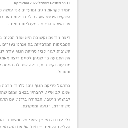
11 באפריל 2022
Posted on
michal
by
תמיד לקראת חגים ומועדים אני עושה סד
השקט הפנימי שעוזר לי בריצות הארוכות
את השקט הפנימי. מעגליות החיים.
ריצה מודעת וקשובה היא אחד הכלים ב
קשיבות לגוף לבין סריקת הגוף עוזר לנ
את התנועה כך שניתן לסיים ריצה מאתגר
מודעות וקשיבות, ריצה שיכולה הייתה 
ותסכול.
בתרגול סריקת הגוף ניתן ללמוד הרבה 
שמנו לב אליו, להבחין בכאב עמום שהת
לביצוע מיטבי. הבחירה בידנו: עם תרגו
משוחררת, רגועה ומסקרנת.
כלי עבודה מצויין שאני משתמשת בו הוא
העלאת הלחיים – חיוך אף אם הוא מאול