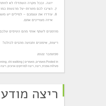
יוגה. ובכל מקרה השתדלו לא לוותר 
הציבו לכם מטרות-על מרגשות כמו מי
עודדו את עצמכם – למילים יש משמע
איזה מצויינים אתם.
מוזמנים לשתף אותי מהם הטיפים שלכם.
ריצות, אימונים ותנועה מהנים לכולנו!
ספטמבר 2022
Posted in
מאמרים
,
מאמרים
|
chi walking
,
unning
פעילות גופנית
,
ריצה
,
ריצה למרחקים ארוכים
,
ריצה 
ריצה מודע
11.4.22