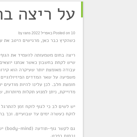
על ריצה בח
10.4.22
10 באפריל 2022
Posted on
rans
by
כשהקיץ כבר כאן, מרגישים היטב את עו
ריצה בחום משמעותה להעמיד את הגוף ב
שיש לקחת בחשבון כאשר אנחנו יוצאים
עבודה מאומצת יותר שעיקרה הוא קירור
משפיעה על שאר המדדים הפיזיולוגיים
חומצת חלב. לכן עלינו להיות מודעים יו
מדוייקת, ניתן למנוע תקלות מיותרות, 
יש לשים לב כי לגוף לוקח זמן להתרגל 
לוקח כעשרה ימים עד שבועיים. וכך בה
גם לק
ובחום בפרט.