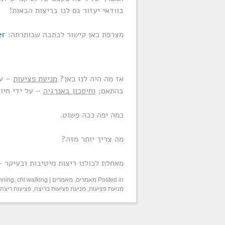
בוודאי יעזור גם לנו בריצות הבאות!
מצרפת כאן קישור לכתבה שכותרתה:
er
אז מה היה לנו כאן?
מניעת פציעות
– על
בהתאם;
וחיסכון באנרגיה
– על ידי חיוך
כמה יפה ככה פשוט.
מה צריך יותר מזה?
מאחלת לכולנו ריצות מיטיבות ובעיקר –
Posted in
מאמרים
,
מאמרים
|
chi walking
,
unning
מניעת פציעות
,
מניעת פציעות בריצה
,
פציעות ריצה